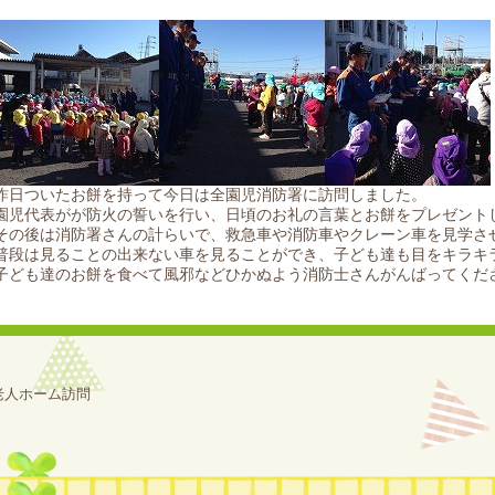
昨日ついたお餅を持って今日は全園児消防署に訪問しました。
園児代表がが防火の誓いを行い、日頃のお礼の言葉とお餅をプレゼント
その後は消防署さんの計らいで、救急車や消防車やクレーン車を見学さ
普段は見ることの出来ない車を見ることができ、子ども達も目をキラキ
子ども達のお餅を食べて風邪などひかぬよう消防士さんがんばってくだ
老人ホーム訪問