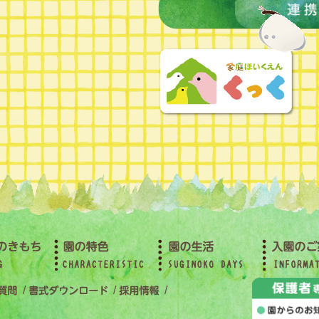
/
/
/