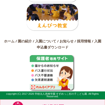
2023年2月
(19)
2023年1月
(16)
2022年12月
(18)
2022年11月
(22)
2022年10月
(23)
2022年9月
(21)
2022年8月
(7)
ホーム
/
園の紹介
/
入園について
/
お知らせ
/
採用情報
/
入園
2022年7月
(14)
申込書ダウンロード
2022年6月
(24)
2022年5月
(19)
2022年4月
(19)
2022年3月
(16)
2022年2月
(18)
2022年1月
(14)
2021年12月
(22)
2021年11月
(21)
copyright (C) 2017-2026 学校法人恵峰学園 すずめっこ杉の子こども園. All Rights
Reserved.
2021年10月
(23)
2021年9月
(21)